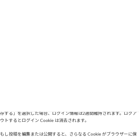
Cookie
サイトにコメントを残す際、お名前、メールアドレス、サイトを
Cookie に保存することにオプトインできます。これはあなたの便宜の
ためであり、他のコメントを残す際に詳細情報を再入力する手間を省き
ます。この Cookie は1年間保持されます。
もしあなたがアカウントを持っており、このサイトにログインすると、
私たちはあなたのブラウザーが Cookie を受け入れられるかを判断する
ために一時 Cookie を設定します。この Cookie は個人データを含んでお
らず、ブラウザーを閉じた時に廃棄されます。
ログインの際さらに、ログイン情報と画面表示情報を保持するため、私
たちはいくつかの Cookie を設定します。ログイン Cookie は2日間、画
面表示オプション Cookie は1年間保持されます。「ログイン状態を保
存する」を選択した場合、ログイン情報は2週間維持されます。ログア
ウトするとログイン Cookie は消去されます。
もし投稿を編集または公開すると、さらなる Cookie がブラウザーに保