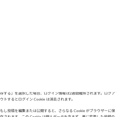
Cookie
サイトにコメントを残す際、お名前、メールアドレス、サイトを
Cookie に保存することにオプトインできます。これはあなたの便宜の
ためであり、他のコメントを残す際に詳細情報を再入力する手間を省き
ます。この Cookie は1年間保持されます。
もしあなたがアカウントを持っており、このサイトにログインすると、
私たちはあなたのブラウザーが Cookie を受け入れられるかを判断する
ために一時 Cookie を設定します。この Cookie は個人データを含んでお
らず、ブラウザーを閉じた時に廃棄されます。
ログインの際さらに、ログイン情報と画面表示情報を保持するため、私
たちはいくつかの Cookie を設定します。ログイン Cookie は2日間、画
面表示オプション Cookie は1年間保持されます。「ログイン状態を保
存する」を選択した場合、ログイン情報は2週間維持されます。ログア
ウトするとログイン Cookie は消去されます。
もし投稿を編集または公開すると、さらなる Cookie がブラウザーに保
存されます。この Cookie は個人データを含まず、単に変更した投稿の