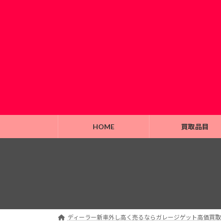
HOME
買取品目
ディーラー新車外し高く売るならガレージゲット高価買