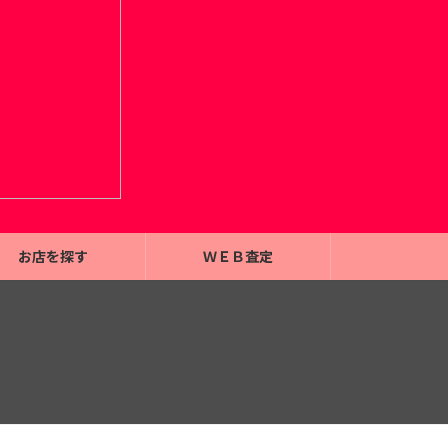
お店を探す
ＷＥＢ査定